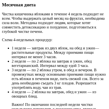
Месячная диета
Чистка кишечника яблоками в течение 4 недель подходит не
всем. Чтобы выдержать целый месяц на фруктах, необходима
сила воли.
Методика подходит людям, которые хотят
совместить детоксикацию и похудение, подготовиться к
глубокой чистке печени.
Схема 4-недельных процедур:
1 неделя — завтрак из двух яблок, на обед и ужин—
растительные продукты. Между приемами пищи
интервал не менее 3 часов.
2 неделя — по 2 яблока на завтрак и ужин, обед
вегетарианский. Интервал между едой 3 часа.
3 неделя — по 2 яблока утром, в обед и вечером. В
промежутках между основными приемами пищи нужно
есть яблоки в печеном виде, пить свежий сок. Всего за
день необходимо съедать 3 кг плодов. Разрешается
употреблять воду, чаи из трав.
4 неделя — 2 яблока на завтрак, обед и ужин — из
овощных блюд.
Важно! По окончании последней недели чистки
нельзя резко переходить к поеданию мяса, мучных