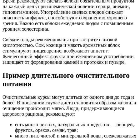
Врачи рекомендуют сделать яблоки обязательным продуктом
на каждый день при ишемической болезни сердца, анемии,
гиповитаминозе.
Употребление свежих плодов снижает
опасность инфаркта, способствуют сохранению хорошего
зрения. Важно есть яблоки ежедневно людям с повышенным
уровнем холестерина.
Свежие плоды рекомендованы при гастрите с низкой
кислотностью. Сок, кожица и мякоть ароматных яблок
стимулируют пищеварение, возбуждают аппетит.
Желчегонный эффект фрукта при ежедневном употреблении
защищает от формирования камней в протоках и пузыре.
Пример длительного очистительного
питания
Очистительные курсы могут длиться от одного дня до года и
более.
В последнем случае диета становится образом жизни, а
очищение происходит мягко. Люди, придерживающиеся
здорового рациона, рекомендуют:
есть много чистых, натуральных продуктов — овощей,
фруктов, орехов, семян, трав;
много пить чистой и минеральной воды, свежевыжатых