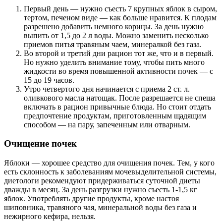
Первый день — нужно съесть 7 крупных яблок в сыром,
тертом, печеном виде — как больше нравится. К плодам
разрешено добавить немного корицы. За день нужно
выпить от 1,5 до 2 л воды. Можно заменить несколько
приемов питья травяным чаем, минералкой без газа.
Во второй и третий дни рацион тот же, что и в первый.
Но нужно уделить внимание тому, чтобы пить много
жидкости во время повышенной активности почек — с
15 до 19 часов.
Утро четвертого дня начинается с приема 2 ст. л.
оливкового масла натощак. После разрешается не спеша
включать в рацион привычные блюда. Но стоит отдать
предпочтение продуктам, приготовленным щадящим
способом — на пару, запеченным или отварным.
Очищение почек
Яблоки — хорошее средство для очищения почек.
Тем, у кого
есть склонность к заболеваниям мочевыделительной системы,
диетологи рекомендуют придерживаться суточной диеты
дважды в месяц. За день разгрузки нужно съесть 1-1,5 кг
яблок. Употреблять другие продукты, кроме настоя
шиповника, травяного чая, минеральной воды без газа и
нежирного кефира, нельзя.