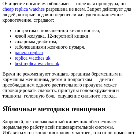
Очищение организма яблоками — полезная процедура, но
cheap replica watches
разрешена не всем. Запрет действует для
людей, которые недавно перенесли желудочно-кишечное
кровотечение, страдают:
гастритом с повышенной кислотностью;
язвой желудка, 12-перстной кишки;
сахарным диабетом;
заболеваниями желчного пузыря.
panerai replica
replica watches uk
best replica watches uk
Врачи не рекомендуют очищать организм беременным и
кормящим женщинам, детям и подросткам — диета с
преобладанием одного растительного продукта может
спровоцировать слабость, приступы головокружения и
тошноты, головную боль, ощущение сильного голода.
Яблочные методики очищения
Здоровый, не зашлакованный кишечник обеспечивает
нормальную работу всей пищеварительной системы.
Избавиться от скопления каловых застоев, токсинов помогают