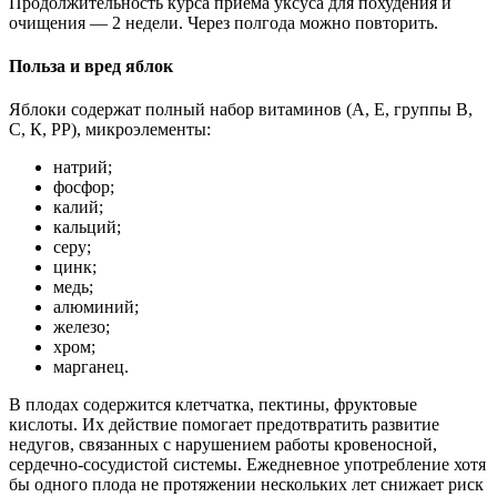
Продолжительность курса приема уксуса для похудения и
очищения — 2 недели. Через полгода можно повторить.
Польза и вред яблок
Яблоки содержат полный набор витаминов (А, Е, группы В,
С, К, РР), микроэлементы:
натрий;
фосфор;
калий;
кальций;
серу;
цинк;
медь;
алюминий;
железо;
хром;
марганец.
В плодах содержится клетчатка, пектины, фруктовые
кислоты. Их действие помогает предотвратить развитие
недугов, связанных с нарушением работы кровеносной,
сердечно-сосудистой системы.
Ежедневное употребление хотя
бы одного плода не протяжении нескольких лет снижает риск