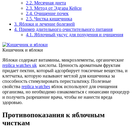
2.2.
Месячная диета
2.3.
Метод от Эдгара Кейси
2.4.
Очищение почек
2.5.
Чистка кишечника
3.
Яблоки и лечение болезней
4.
Пример длительного очистительного питания
4.1.
Яблочный уксус для похудения и очищения
Кишечник и яблоки
Яблоки содержат витамины, микроэлементы, органические
replica watches uk
кислоты. Ценность ароматным фруктам
придает пектин, который адсорбирует токсичные вещества, и
клетчатка, которую называют метлой для кишечника за
способность стимулировать перистальтику. Полезные
свойства
replica watches
яблок используют для очищения
организма, но необходимо ознакомиться с нюансами процедур
и получить разрешение врача, чтобы не нанести вреда
здоровью.
Противопоказания к яблочным
чисткам