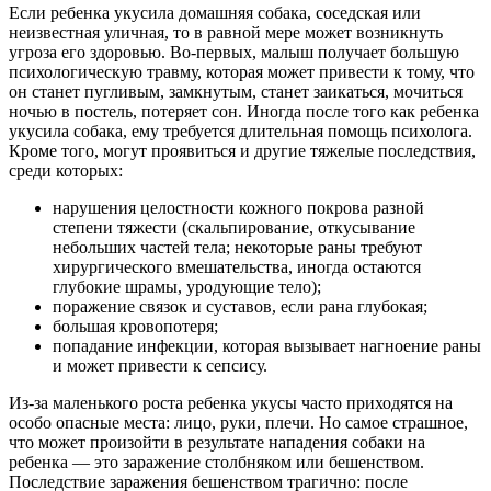
Если ребенка укусила домашняя собака, соседская или
неизвестная уличная, то в равной мере может возникнуть
угроза его здоровью. Во-первых, малыш получает большую
психологическую травму, которая может привести к тому, что
он станет пугливым, замкнутым, станет заикаться, мочиться
ночью в постель, потеряет сон. Иногда после того как ребенка
укусила собака, ему требуется длительная помощь психолога.
Кроме того, могут проявиться и другие тяжелые последствия,
среди которых:
нарушения целостности кожного покрова разной
степени тяжести (скальпирование, откусывание
небольших частей тела; некоторые раны требуют
хирургического вмешательства, иногда остаются
глубокие шрамы, уродующие тело);
поражение связок и суставов, если рана глубокая;
большая кровопотеря;
попадание инфекции, которая вызывает нагноение раны
и может привести к сепсису.
Из-за маленького роста ребенка укусы часто приходятся на
особо опасные места: лицо, руки, плечи. Но самое страшное,
что может произойти в результате нападения собаки на
ребенка — это заражение столбняком или бешенством.
Последствие заражения бешенством трагично: после