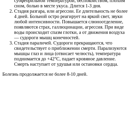
субфебрильной температурой, беспокойством, плохим
сном, болью в месте укуса. Длится 1-3 дня.
Стадия разгара, или агрессии. Ее длительность не более
4 дней. Больной остро реагирует на яркий свет, звуки
любой интенсивности. Повышается слюноотделение,
появляются страх, галлюцинации, агрессия. При виде
воды происходит спазм глотки, а от движения воздуха
— судороги мышц конечностей.
Стадия параличей. Судороги прекращаются, что
свидетельствует о приближении смерти. Парализуются
мышцы глаз и лица (отвисает челюсть), температура
поднимается до +42°C, падает кровяное давление.
Смерть наступает от удушья или остановки сердца.
Болезнь продолжается не более 8-10 дней.