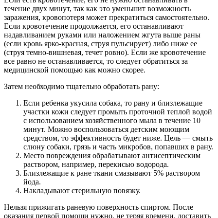
течение двух минут, так как это уменьшит возможность
заражения, кровопотеря может прекратиться самостоятельно.
Если кровотечение продолжается, его останавливают
надавливанием руками или наложением жгута выше раны
(если кровь ярко-красная, струя пульсирует) либо ниже ее
(струя темно-вишневая, течет ровно). Если же кровотечение
все равно не останавливается, то следует обратиться за
медицинской помощью как можно скорее.
Затем необходимо тщательно обработать рану:
Если ребенка укусила собака, то рану и близлежащие
участки кожи следует промыть проточной теплой водой
с использованием хозяйственного мыла в течение 10
минут. Можно воспользоваться детским моющим
средством, то эффективность будет ниже. Цель — смыть
слюну собаки, грязь и часть микробов, попавших в рану.
Место повреждения обрабатывают антисептическим
раствором, например, перекисью водорода.
Близлежащие к ране ткани смазывают 5% раствором
йода.
Накладывают стерильную повязку.
Нельзя прижигать раневую поверхность спиртом.
После
оказания первой помощи нужно, не теряя времени, доставить