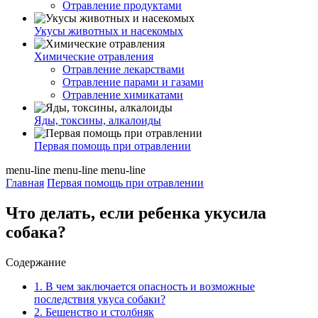
Отравление продуктами
Укусы животных и насекомых
Химические отравления
Отравление лекарствами
Отравление парами и газами
Отравление химикатами
Яды, токсины, алкалоиды
Первая помощь при отравлении
menu-line
menu-line
menu-line
Главная
Первая помощь при отравлении
Что делать, если ребенка укусила
собака?
Содержание
1.
В чем заключается опасность и возможные
последствия укуса собаки?
2.
Бешенство и столбняк