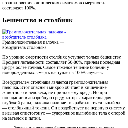
возникновения клинических симптомов смертность
составляет 100%.
Бешенство и столбняк
Грамположительная палочка —
возбудитель столбняка
По уровню смертности столбняк уступает только бешенству.
Процент летальности составляет 50-80%, причем последняя
цифра более точная. Самое тяжелое течение болезни у
новорожденных: смерть наступает в 100% случаев.
Возбудителем столбняка является грамположительная
палочка. Этот опасный микроб обитает в кишечнике
животного и человека, не принося ему вреда. Но при
попадании в анаэробную среду, которая характерна для
глубокой раны, палочка начинает вырабатывать сильный яд
— столбнячный токсин. Он воздействует на нервную систему,
вызывая опистотонус — судорожное выгибание тела с опорой
на затылок и пятки.
Заражение человека бешенством происходит, когда