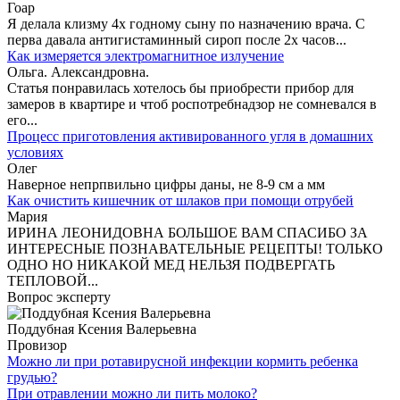
Гоар
Я делала клизму 4х годному сыну по назначению врача. С
перва давала антигистаминный сироп после 2х часов...
Как измеряется электромагнитное излучение
Ольга. Александровна.
Статья понравилась хотелось бы приобрести прибор для
замеров в квартире и чтоб роспотребнадзор не сомневался в
его...
Процесс приготовления активированного угля в домашних
условиях
Олег
Наверное непрпвильно цифры даны, не 8-9 см а мм
Как очистить кишечник от шлаков при помощи отрубей
Мария
ИРИНА ЛЕОНИДОВНА БОЛЬШОЕ ВАМ СПАСИБО ЗА
ИНТЕРЕСНЫЕ ПОЗНАВАТЕЛЬНЫЕ РЕЦЕПТЫ! ТОЛЬКО
ОДНО НО НИКАКОЙ МЕД НЕЛЬЗЯ ПОДВЕРГАТЬ
ТЕПЛОВОЙ...
Вопрос эксперту
Поддубная Ксения Валерьевна
Провизор
Можно ли при ротавирусной инфекции кормить ребенка
грудью?
При отравлении можно ли пить молоко?