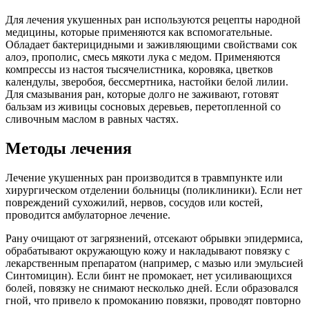
Для лечения укушенных ран используются рецепты народной
медицины, которые применяются как вспомогательные.
Обладает бактерицидными и заживляющими свойствами сок
алоэ, прополис, смесь мякоти лука с медом. Применяются
компрессы из настоя тысячелистника, коровяка, цветков
календулы, зверобоя, бессмертника, настойки белой лилии.
Для смазывания ран, которые долго не заживают, готовят
бальзам из живицы сосновых деревьев, перетопленной со
сливочным маслом в равных частях.
Методы лечения
Лечение укушенных ран производится в травмпункте или
хирургическом отделении больницы (поликлиники). Если нет
повреждений сухожилий, нервов, сосудов или костей,
проводится амбулаторное лечение.
Рану очищают от загрязнений, отсекают обрывки эпидермиса,
обрабатывают окружающую кожу и накладывают повязку с
лекарственным препаратом (например, с мазью или эмульсией
Синтомицин). Если бинт не промокает, нет усиливающихся
болей, повязку не снимают несколько дней. Если образовался
гной, что привело к промоканию повязки, проводят повторно