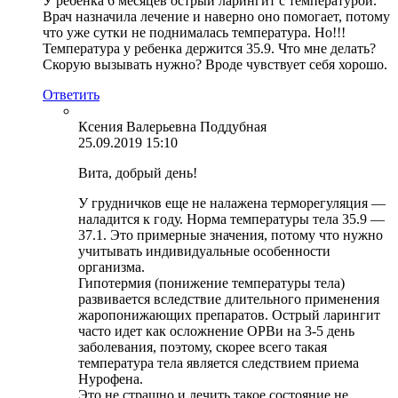
У ребенка 6 месяцев острый ларингит с температурой.
Врач назначила лечение и наверно оно помогает, потому
что уже сутки не поднималась температура. Но!!!
Температура у ребенка держится 35.9. Что мне делать?
Скорую вызывать нужно? Вроде чувствует себя хорошо.
Ответить
Ксения Валерьевна Поддубная
25.09.2019 15:10
Вита, добрый день!
У грудничков еще не налажена терморегуляция —
наладится к году. Норма температуры тела 35.9 —
37.1. Это примерные значения, потому что нужно
учитывать индивидуальные особенности
организма.
Гипотермия (понижение температуры тела)
развивается вследствие длительного применения
жаропонижающих препаратов. Острый ларингит
часто идет как осложнение ОРВи на 3-5 день
заболевания, поэтому, скорее всего такая
температура тела является следствием приема
Нурофена.
Это не страшно и лечить такое состояние не