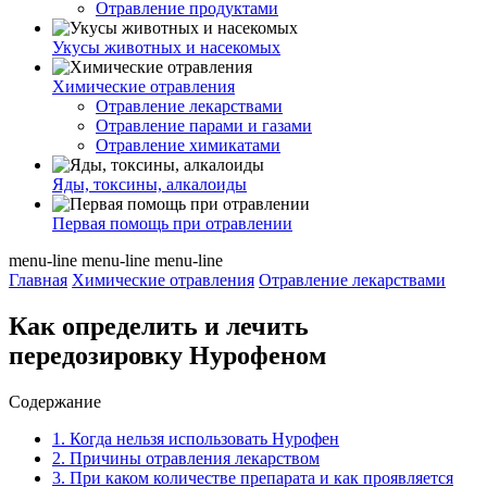
Отравление продуктами
Укусы животных и насекомых
Химические отравления
Отравление лекарствами
Отравление парами и газами
Отравление химикатами
Яды, токсины, алкалоиды
Первая помощь при отравлении
menu-line
menu-line
menu-line
Главная
Химические отравления
Отравление лекарствами
Как определить и лечить
передозировку Нурофеном
Содержание
1.
Когда нельзя использовать Нурофен
2.
Причины отравления лекарством
3.
При каком количестве препарата и как проявляется