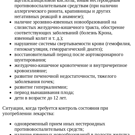
ацетилсалициловой кислоты, иным нестероидным
противовоспалительным средствам (при наличии
аллергического ринита, крапивницы и других
негативных реакций в анамнезе);
наличие эрозивно-язвенных новообразований на
слизистых желудочно-кишечного тракта, обострение
соответствующих заболеваний (болезнь Крона,
язвенный колит и т. д.);
нарушение системы свертываемости крови (гемофилия,
гипокоагуляция, геморрагический диатез);
восстановительный период после аортокоронарного
шунтирования;
желудочно-кишечное кровотечение и внутричерепное
кровоизлияние;
развитие печеночной недостаточности, тяжелого
заболевания почек;
развитие гиперкалиемии;
период вынашивания плода;
дети в возрасте до 12 лет.
Ситуации, когда требуется контроль состояния при
употреблении лекарства:
одновременный прием иных нестероидных
противовоспалительных средств;
наличие язвенных новообразований в полости желудка