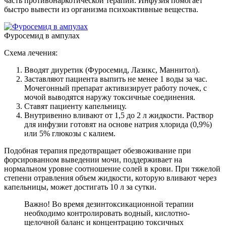
часть противонаркотической терапии.
Инфузия помогает
быстро вывести из организма психоактивные вещества.
Фуросемид в ампулах
Схема лечения:
Вводят диуретик (Фуросемид, Лазикс, Маннитол).
Заставляют пациента выпить не менее 1 воды за час.
Мочегонный препарат активизирует работу почек, с
мочой выводятся наружу токсичные соединения.
Ставят пациенту капельницу.
Внутривенно вливают от 1,5 до 2 л жидкости. Раствор
для инфузии готовят на основе натрия хлорида (0,9%)
или 5% глюкозы с калием.
Подобная терапия предотвращает обезвоживание при
форсированном выведении мочи, поддерживает на
нормальном уровне соотношение солей в крови. При тяжелой
степени отравления объем жидкости, которую вливают через
капельницы, может достигать 10 л за сутки.
Важно! Во время дезинтоксикационной терапии
необходимо контролировать водный, кислотно-
щелочной баланс и концентрацию токсичных