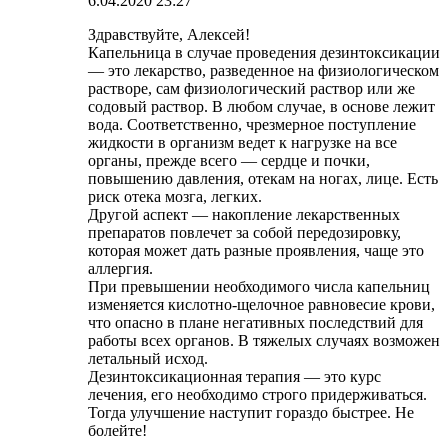
6.04.2020 23:27
Здравствуйте, Алексей!
Капельница в случае проведения дезинтоксикации
— это лекарство, разведенное на физиологическом
растворе, сам физиологический раствор или же
содовый раствор. В любом случае, в основе лежит
вода. Соответственно, чрезмерное поступление
жидкости в организм ведет к нагрузке на все
органы, прежде всего — сердце и почки,
повышению давления, отекам на ногах, лице. Есть
риск отека мозга, легких.
Другой аспект — накопление лекарственных
препаратов повлечет за собой передозировку,
которая может дать разные проявления, чаще это
аллергия.
При превышении необходимого числа капельниц
изменяется кислотно-щелочное равновесие крови,
что опасно в плане негативных последствий для
работы всех органов. В тяжелых случаях возможен
летальный исход.
Дезинтоксикационная терапия — это курс
лечения, его необходимо строго придерживаться.
Тогда улучшение наступит гораздо быстрее. Не
болейте!