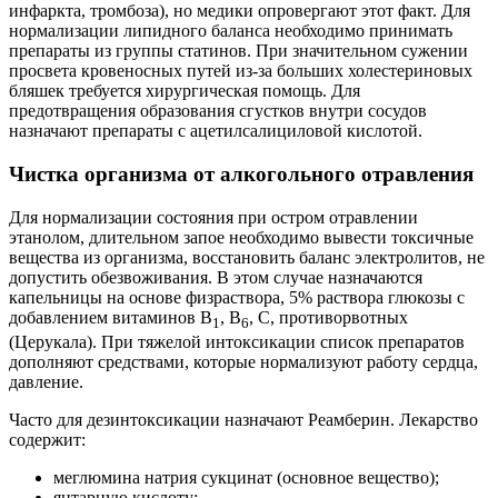
инфаркта, тромбоза), но медики опровергают этот факт. Для
нормализации липидного баланса необходимо принимать
препараты из группы статинов. При значительном сужении
просвета кровеносных путей из-за больших холестериновых
бляшек требуется хирургическая помощь. Для
предотвращения образования сгустков внутри сосудов
назначают препараты с ацетилсалициловой кислотой.
Чистка организма от алкогольного отравления
Для нормализации состояния при остром отравлении
этанолом, длительном запое необходимо вывести токсичные
вещества из организма, восстановить баланс электролитов, не
допустить обезвоживания.
В этом случае назначаются
капельницы на основе физраствора, 5% раствора глюкозы с
добавлением витаминов В
, В
, С, противорвотных
1
6
(Церукала). При тяжелой интоксикации список препаратов
дополняют средствами, которые нормализуют работу сердца,
давление.
Часто для дезинтоксикации назначают Реамберин. Лекарство
содержит:
меглюмина натрия сукцинат (основное вещество);
янтарную кислоту;